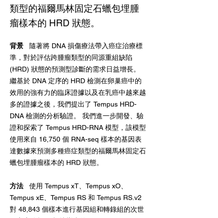
類型的福爾馬林固定石蠟包埋腫
瘤樣本的 HRD 狀態。
背景 
  隨著將 DNA 損傷療法帶入癌症治療標
準，對於評估跨腫瘤類型的同源重組缺陷 
(HRD) 狀態的預測型診斷的需求日益增長。 
繼基於 DNA 定序的 HRD 檢測在卵巢癌中的
效用的強有力的臨床證據以及在乳癌中越來越
多的證據之後，我們提出了 Tempus HRD-
DNA 檢測的分析驗證。 我們進一步開發、驗
證和探索了 Tempus HRD-RNA 模型，該模型
使用來自 16,750 個 RNA-seq 樣本的基因表
達數據來預測多種癌症類型的福爾馬林固定石
蠟包埋腫瘤樣本的 HRD 狀態。
方法 
  使用 Tempus xT、Tempus xO、
Tempus xE、Tempus RS 和 Tempus RS.v2
對 48,843 個樣本進行基因組和轉錄組的次世