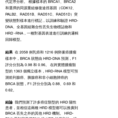
代定序分析。 根據樣本的 BRCA1、BRCA2 
和選擇的同源重組修復途徑基因（CDK12、
PALB2、RAD51B、RAD51C、RAD51D）突
變狀態對樣本進行標記，以訓練和驗證 HRD-
DNA、全基因組雜合性丟失生物標誌物和 
HRD -RNA，一種對基因表達進行訓練的邏輯
回歸模型。
結果  
在 2058 例乳癌和 1216 例卵巢癌腫瘤
樣本中，BRCA 狀態由 HRD-DNA 預測，F1 
評分分別為 0.98 和 0.96。 在跨實體腫瘤類
型的 1363 個獨立樣本，HRD-RNA 模型可預
測前列腺癌、胰腺癌和非小細胞肺癌的 
BRCA 狀態，F1 評分分別為 0.88、0.69 和 
0.62。
結論  
我們預測了許多癌症類型的 HRD 陽性
患者，並相信這兩種 HRD 模型都可以推廣到 
BRCA 丟失之外的其他 HRD 機制。 HRD-